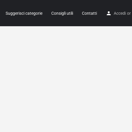
Suggerisci categorie
Consigli utili
Contatti
Accedi
or