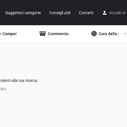
Suggerisci categorie
Consigli utili
Contatti
Accedi
or
Camper
Commercio
Cura della pers
denti alla tua ricerca.
ltri