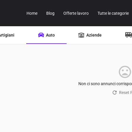
Home
Blog
Offerte lavoro
Tutte le categorie
Artigiani
Auto
Aziende
Non ci sono annunci corrispon
Reset Fi