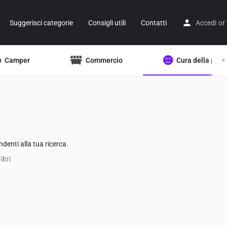
Suggerisci categorie
Consigli utili
Contatti
Accedi
or
Camper
Commercio
Cura della pers
denti alla tua ricerca.
ltri