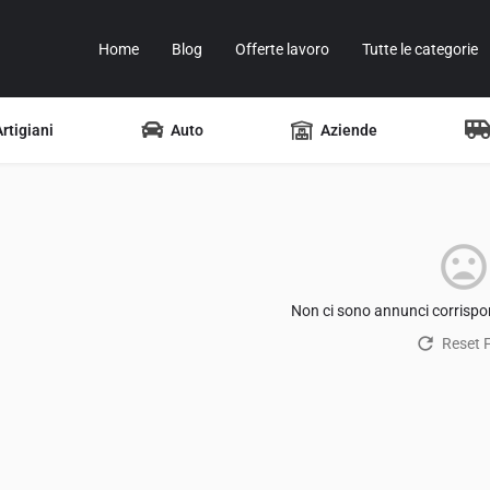
Home
Blog
Offerte lavoro
Tutte le categorie
Artigiani
Auto
Aziende
Non ci sono annunci corrispon
Reset Fi