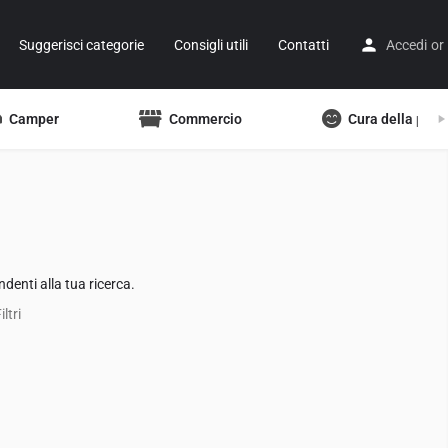
Suggerisci categorie
Consigli utili
Contatti
Accedi
or
Camper
Commercio
Cura della pers
denti alla tua ricerca.
ltri