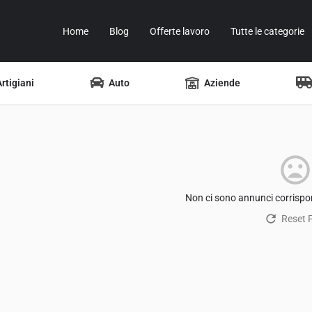
Home
Blog
Offerte lavoro
Tutte le categorie
Artigiani
Auto
Aziende
Non ci sono annunci corrispon
Reset Fi