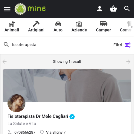
Animali
Artigiani
Auto
Aziende
Camper
Comme
Filtri
Showing
1
result
Fisioterapista Dr Mele Cagliari
La Salute è Vita
0708566287
Via Bligny 7