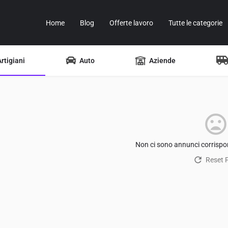
Home
Blog
Offerte lavoro
Tutte le categorie
Artigiani
Auto
Aziende
Non ci sono annunci corrispon
Reset Fi