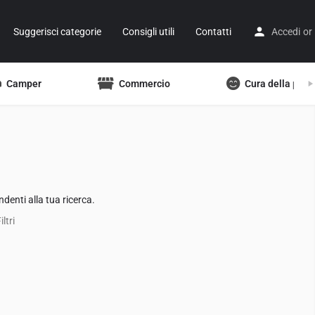
Suggerisci categorie
Consigli utili
Contatti
Accedi
or
Camper
Commercio
Cura della pers
denti alla tua ricerca.
ltri