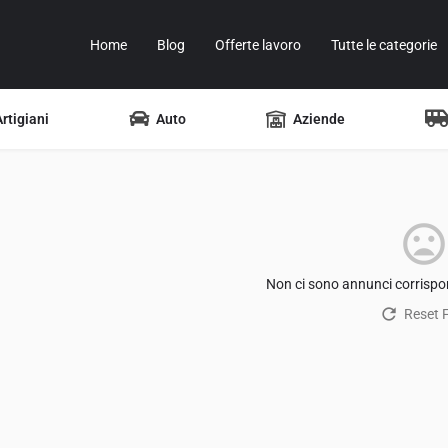
Home
Blog
Offerte lavoro
Tutte le categorie
Artigiani
Auto
Aziende
Non ci sono annunci corrispon
Reset Fi