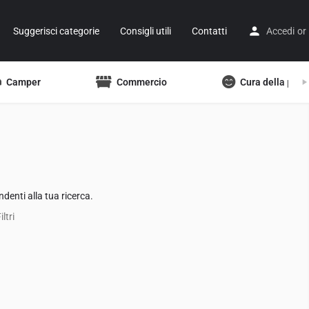
Suggerisci categorie
Consigli utili
Contatti
Accedi
or
Camper
Commercio
Cura della pers
denti alla tua ricerca.
ltri