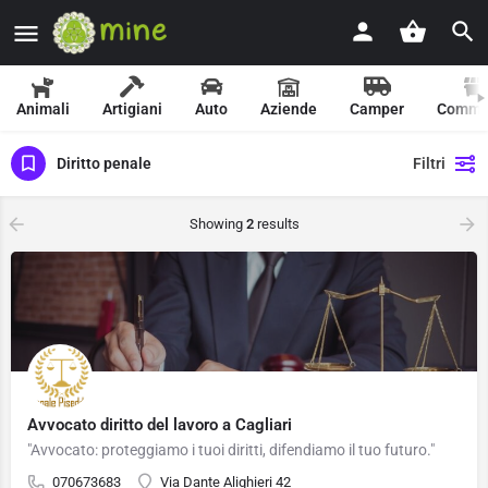
Animali
Artigiani
Auto
Aziende
Camper
Comme
Diritto penale
Filtri
Showing
2
results
Avvocato diritto del lavoro a Cagliari
"Avvocato: proteggiamo i tuoi diritti, difendiamo il tuo futuro."
070673683
Via Dante Alighieri 42