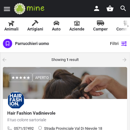
Animali
Artigiani
Auto
Aziende
Camper
Comme
Parrucchieri uomo
Filtri
Showing
1
result
APERTO
Hair Fashion Vadinievole
Il tuo colore sartoriale
0571/37492
Strada Provinciale Val Di Nievole 18