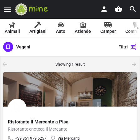
Animali
Artigiani
Auto
Aziende
Camper
Comme
Vegani
Filtri
Showing
1
result
Ristorante Il Mercante a Pisa
Ristorante enoteca Il Mercante
+39 351 979 5257
Via Mercanti