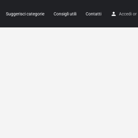
Suggerisci categorie
Consigli utili
Contatti
Accedi
or