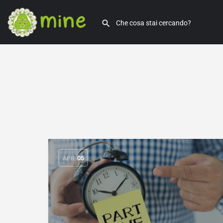
APR
05