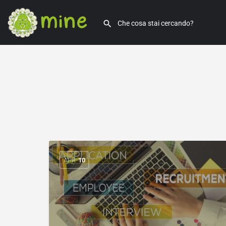
APR
10