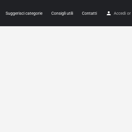
Suggerisci categorie
Consigli utili
Contatti
Accedi
or