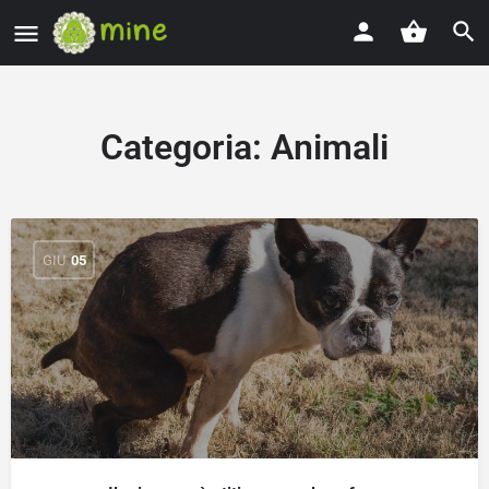
Categoria:
Animali
GIU
05