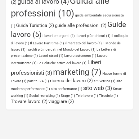
Guida alle
guida al lavoro
(4)
(2)
professioni
(10)
guida ambientale escursionista
Guide
Guida Turistica
(2)
guide alle professioni
(2)
(1)
lavoro
(5)
i lavori emergenti
(1)
I lavori più richiesti
(1)
Il colloquio
di lavoro
(1)
Il Lavoro Part-time
(1)
il mercato del lavoro
(1)
Il Mondo del
lavoro
(1)
I profili più ricercati nel Mondo del Lavoro
(1)
La Lettera di
presentazione
(1)
Lavori strani
(1)
Lavoro autonomo
(1)
Lavoro
Liberi
intermittente
(1)
Le Politiche attive del lavoro
(1)
marketing
(7)
professionisti
(3)
Nuove forme di
ricerca del lavoro
(2)
Lavoro
(1)
partite IVA
(1)
siti vetrina
(1)
sito
sito web
(3)
moderno performante
(1)
sito performante
(1)
Smart
working
(1)
Social recruiting
(1)
Stage
(1)
Tele lavoro
(1)
Tirocinio
(1)
Trovare lavoro
(2)
viaggiare
(2)